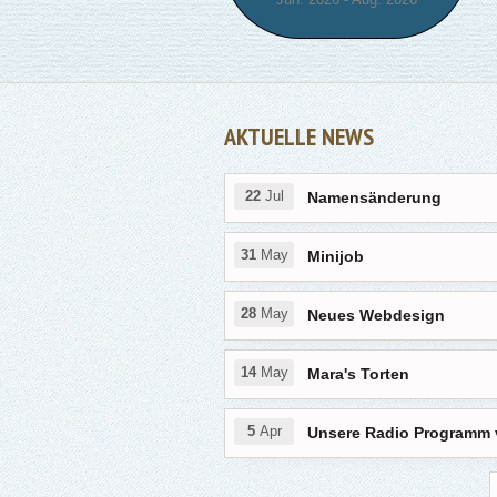
AKTUELLE NEWS
22
Jul
Namensänderung
31
May
Minijob
28
May
Neues Webdesign
14
May
Mara's Torten
5
Apr
Unsere Radio Programm 